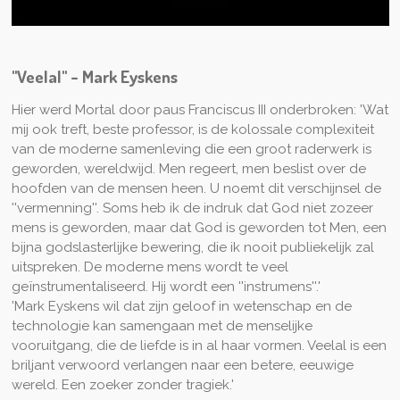
"Veelal" - Mark Eyskens
Hier werd Mortal door paus Franciscus III onderbroken: 'Wat
mij ook treft, beste professor, is de kolossale complexiteit
van de moderne samenleving die een groot raderwerk is
geworden, wereldwijd. Men regeert, men beslist over de
hoofden van de mensen heen. U noemt dit verschijnsel de
''vermenning''. Soms heb ik de indruk dat God niet zozeer
mens is geworden, maar dat God is geworden tot Men, een
bijna godslasterlijke bewering, die ik nooit publiekelijk zal
uitspreken. De moderne mens wordt te veel
geïnstrumentaliseerd. Hij wordt een ''instrumens''.'
'Mark Eyskens wil dat zijn geloof in wetenschap en de
technologie kan samengaan met de menselijke
vooruitgang, die de liefde is in al haar vormen. Veelal is een
briljant verwoord verlangen naar een betere, eeuwige
wereld. Een zoeker zonder tragiek.'