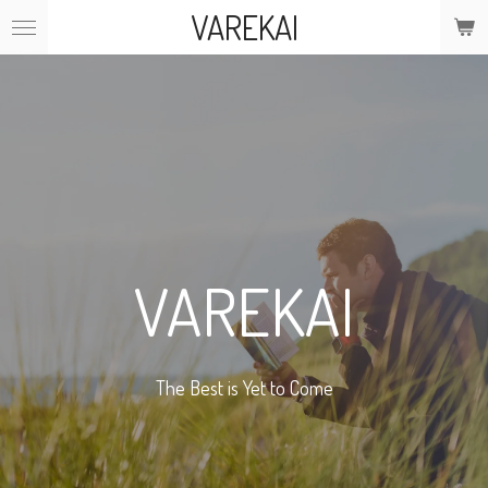
VAREKAI
Ga
direct
naar
de
hoofdinhoud
VAREKAI
The Best is Yet to Come