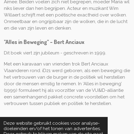
Aimee.
Beiden voelen zich niet begrepen, moeder Maria wil
niks liever dan hen begrijpen.
Acteur en muzikant Wim
Willaert schrijft met een poëtische exactheid over wolken.
Onmeetbaar en ongrijpbaar zijn de wolken, die in de lucht
en die van zijn leven en denken.
"Alles in Beweging" - Bert Anciaux
Dit boek viert zijn jubileum - geschreven in 1999.
Met een karavaan van vrienden trok Bert Anciaux
Vlaanderen rond. iD21 werd geboren, als een beweging die
het vertrouwen van de burger in de politiek wil herstellen
door de mensen ernstig te nemen. In ‘Alles in beweging’
(1999) formuleert hij als voorzitter van de VU&ID-alliantie
een samenhangend pakket concrete voorstellen om het
vertrouwen tussen publiek en politiek te herstellen.
Deze website gebruikt cookies voor analyse-
doeleinden en/of het tonen van advertenties.