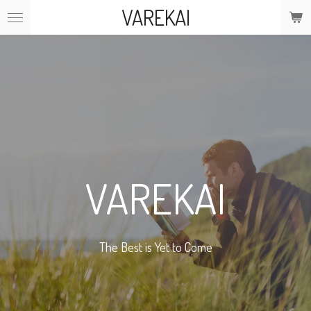
VAREKAI
Ga
direct
naar
de
hoofdinhoud
VAREKAI
The Best is Yet to Come