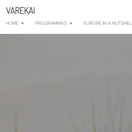
Ga
VAREKAI
direct
naar
HOME
PROGRAMMA'S
EUROPE IN A NUTSHE
de
hoofdinhoud