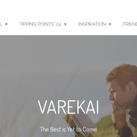
LL
TIPPING POINTS '24
INSPIRATION
FRIEN
VAREKAI
The Best is Yet to Come