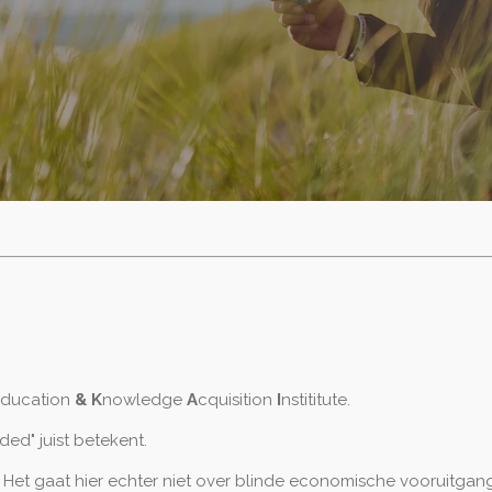
ducation
& K
nowledge
A
cquisition
I
nstititute.
ed" juist betekent.
 Het gaat hier echter niet over blinde economische vooruitgan