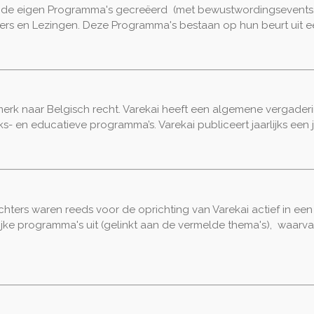
ende eigen Programma's gecreëerd (met bewustwordingsevents, 
ers en Lezingen. Deze Programma's bestaan op hun beurt uit ee
erk naar Belgisch recht. Varekai heeft een algemene vergaderin
s- en educatieve programma’s. Varekai publiceert jaarlijks een 
ichters waren reeds voor de oprichting van Varekai actief in e
lrijke programma's uit (gelinkt aan de vermelde thema's), waar
.