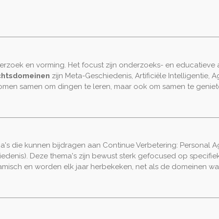
rzoek en vorming. Het focust zijn onderzoeks- en educatieve a
htsdomeinen
zijn Meta-Geschiedenis, Artificiële Intelligentie, A
n komen samen om dingen te leren, maar ook om samen te geniet
a's die kunnen bijdragen aan Continue Verbetering: Personal Agili
chiedenis). Deze thema's zijn bewust sterk gefocused op speci
amisch en worden elk jaar herbekeken, net als de domeinen wa