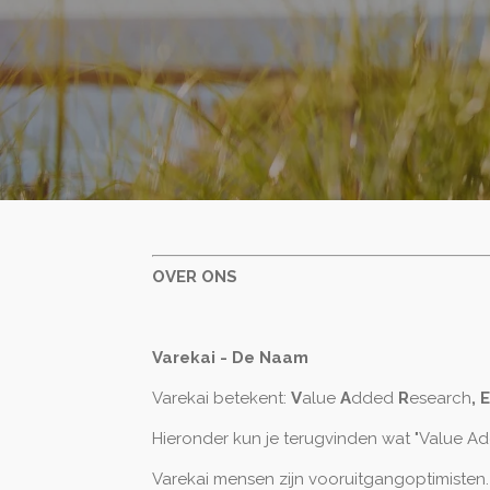
OVER ONS
Varekai - De Naam
Varekai betekent:
V
alue
A
dded
R
esearch
, E
Hieronder kun je terugvinden wat "Value Add
Varekai mensen zijn vooruitgangoptimisten.