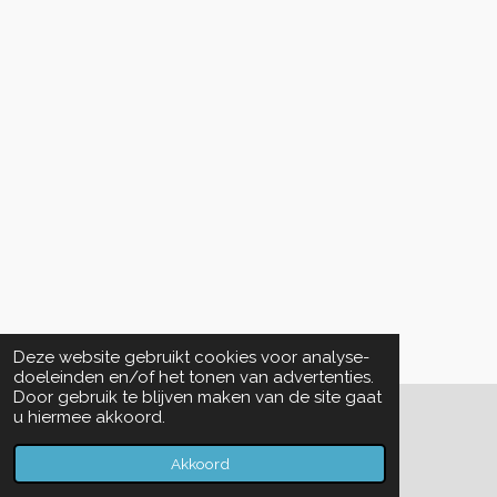
Deze website gebruikt cookies voor analyse-
doeleinden en/of het tonen van advertenties.
Door gebruik te blijven maken van de site gaat
u hiermee akkoord.
© 2026 VAREKAI
Powered by
JouwWeb
Akkoord