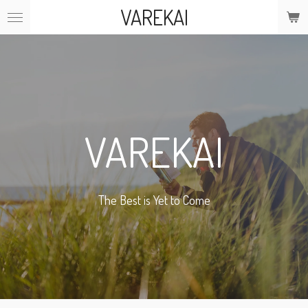
VAREKAI
Ga
direct
naar
de
hoofdinhoud
VAREKAI
The Best is Yet to Come