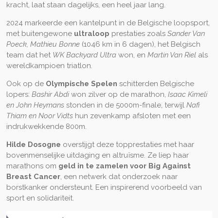
kracht, laat staan dagelijks, een heel jaar lang.
2024 markeerde een kantelpunt in de Belgische loopsport,
met buitengewone
ultraloop
prestaties zoals
Sander Van
Poeck, Mathieu Bonne
(1046 km in 6 dagen), het Belgisch
team dat het
WK Backyard Ultra
won, en
Martin Van Riel
als
wereldkampioen triatlon.
Ook op de
Olympische Spelen
schitterden Belgische
lopers:
Bashir Abdi
won zilver op de marathon,
Isaac Kimeli
en John Heymans
stonden in de 5000m-finale, terwijl
Nafi
Thiam en Noor Vidts
hun zevenkamp afsloten met een
indrukwekkende 800m.
Hilde Dosogne
overstijgt deze topprestaties met haar
bovenmenselijke uitdaging en altruïsme. Ze liep haar
marathons om
geld in te zamelen voor Big Against
Breast Cancer
, een netwerk dat onderzoek naar
borstkanker ondersteunt. Een inspirerend voorbeeld van
sport en solidariteit.