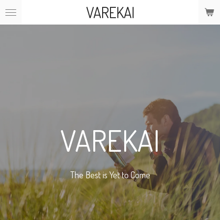
VAREKAI
Ga
direct
naar
de
hoofdinhoud
VAREKAI
The Best is Yet to Come