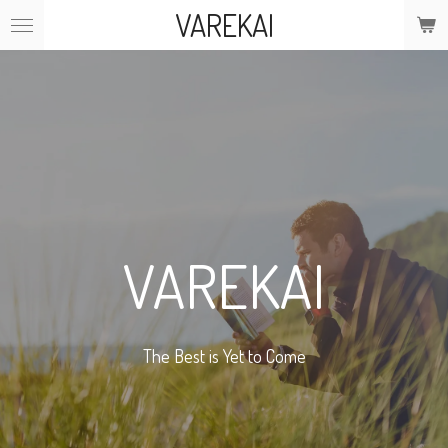
VAREKAI
Ga
direct
naar
de
hoofdinhoud
VAREKAI
The Best is Yet to Come