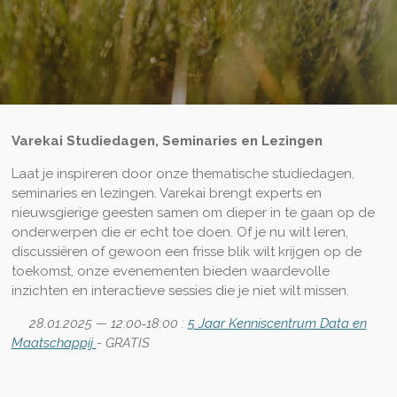
Varekai Studiedagen, Seminaries en Lezingen
Laat je inspireren door onze thematische studiedagen,
seminaries en lezingen. Varekai brengt experts en
nieuwsgierige geesten samen om dieper in te gaan op de
onderwerpen die er echt toe doen. Of je nu wilt leren,
discussiëren of gewoon een frisse blik wilt krijgen op de
toekomst, onze evenementen bieden waardevolle
inzichten en interactieve sessies die je niet wilt missen.
28.01.2025
— 12:00‐18:00 :
5 Jaar Kenniscentrum Data en
Maatschappij
- GRATIS